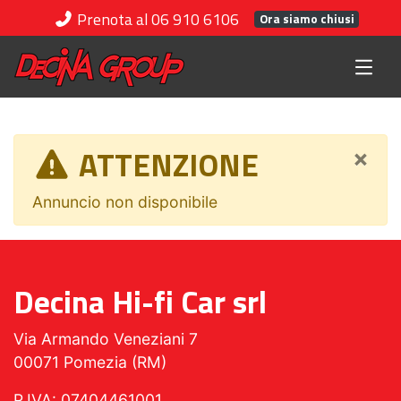
Prenota al 06 910 6106
Ora siamo chiusi
ATTENZIONE
×
Annuncio non disponibile
Decina Hi-fi Car srl
Via Armando Veneziani 7
00071 Pomezia (RM)
P.IVA: 07404461001