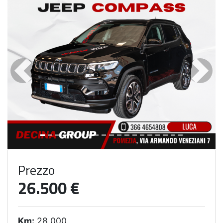
Precedente
Succe
Prezzo
26.500 €
Km:
28.000