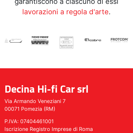
garantiscono a ciascuno di essi
lavorazioni a regola d'arte
.
Decina Hi-fi Car srl
Via Armando Veneziani 7
00071 Pomezia (RM)
P.IVA: 07404461001
Iscrizione Registro Imprese di Roma